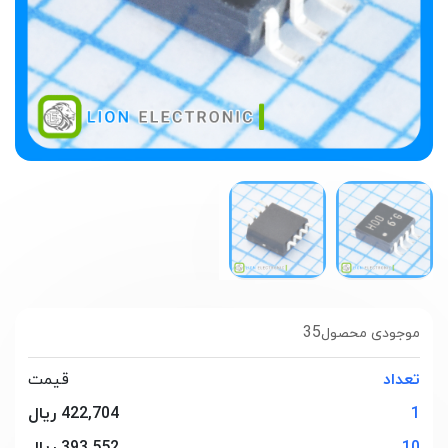
35
موجودی محصول
تعداد
قیمت
1
422,704 ریال