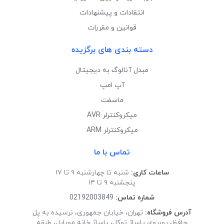
انتقادات و پیشنهادات
قوانین و مقررات
دسته بندی های برگزیده
مبدل آنالوگ به دیجیتال
آپ امپ
ماسفت
میکروکنترلر AVR
میکروکنترلر ARM
تماس با ما
ساعات کاری:
شنبه تا چهارشنبه ۹ تا ۱۷
پنجشنبه ۹ تا ۱۴
شماره تماس:
02192003849
آدرس فروشگاه:
تهران، خیابان جمهوری، نرسیده به پل
حافظ، روبروی پاساژ توکل، پاساژ خانه موبایل، طبقه