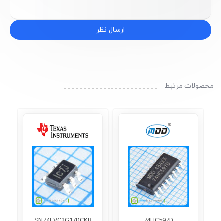
ارسال نظر
محصولات مرتبط
SN74LVC2G17DCKR
74HC597D