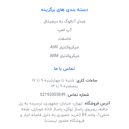
دسته بندی های برگزیده
مبدل آنالوگ به دیجیتال
آپ امپ
ماسفت
میکروکنترلر AVR
میکروکنترلر ARM
تماس با ما
ساعات کاری:
شنبه تا چهارشنبه ۹ تا ۱۷
پنجشنبه ۹ تا ۱۴
شماره تماس:
02192003849
آدرس فروشگاه:
تهران، خیابان جمهوری، نرسیده به پل
حافظ، روبروی پاساژ توکل، پاساژ خانه موبایل، طبقه
منفی1، واحد B4 (خرید حضوری به دلیل فاصله انبار و
فروشگاه مقدور نیست)