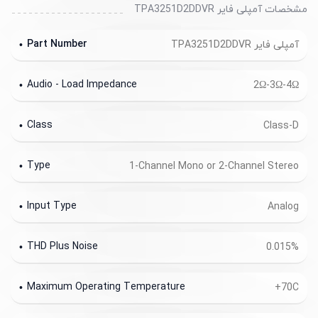
مشخصات آمپلی فایر TPA3251D2DDVR
Part Number
آمپلی فایر TPA3251D2DDVR
Audio - Load Impedance
2Ω-3Ω-4Ω
Class
Class-D
Type
1-Channel Mono or 2-Channel Stereo
Input Type
Analog
THD Plus Noise
0.015%
Maximum Operating Temperature
+70C