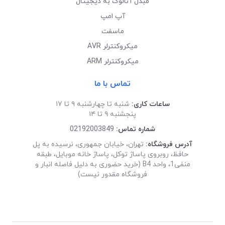
مبدل آنالوگ به دیجیتال
آپ امپ
ماسفت
میکروکنترلر AVR
میکروکنترلر ARM
تماس با ما
ساعات کاری:
شنبه تا چهارشنبه ۹ تا ۱۷
پنجشنبه ۹ تا ۱۴
شماره تماس:
02192003849
آدرس فروشگاه:
تهران، خیابان جمهوری، نرسیده به پل
حافظ، روبروی پاساژ توکل، پاساژ خانه موبایل، طبقه
منفی1، واحد B4 (خرید حضوری به دلیل فاصله انبار و
فروشگاه مقدور نیست)