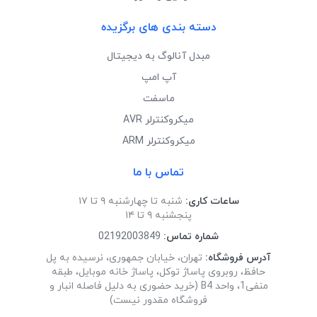
دسته بندی های برگزیده
مبدل آنالوگ به دیجیتال
آپ امپ
ماسفت
میکروکنترلر AVR
میکروکنترلر ARM
تماس با ما
ساعات کاری:
شنبه تا چهارشنبه ۹ تا ۱۷
پنجشنبه ۹ تا ۱۴
شماره تماس:
02192003849
آدرس فروشگاه:
تهران، خیابان جمهوری، نرسیده به پل
حافظ، روبروی پاساژ توکل، پاساژ خانه موبایل، طبقه
منفی1، واحد B4 (خرید حضوری به دلیل فاصله انبار و
فروشگاه مقدور نیست)