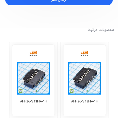
محصولات مرتبط
9
AFH26-S11FIA-1H
AFH26-S13FIA-1H