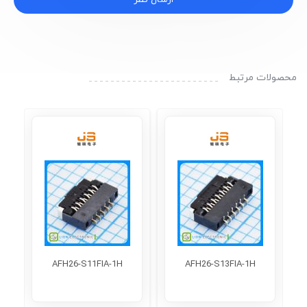
محصولات مرتبط
9
AFH26-S11FIA-1H
AFH26-S13FIA-1H