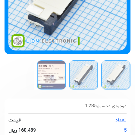
1,285
موجودی محصول
تعداد
قیمت
5
160,489 ریال