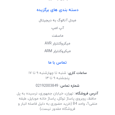
دسته بندی های برگزیده
مبدل آنالوگ به دیجیتال
آپ امپ
ماسفت
میکروکنترلر AVR
میکروکنترلر ARM
تماس با ما
ساعات کاری:
شنبه تا چهارشنبه ۹ تا ۱۷
پنجشنبه ۹ تا ۱۴
شماره تماس:
02192003849
آدرس فروشگاه:
تهران، خیابان جمهوری، نرسیده به پل
حافظ، روبروی پاساژ توکل، پاساژ خانه موبایل، طبقه
منفی1، واحد B4 (خرید حضوری به دلیل فاصله انبار و
فروشگاه مقدور نیست)