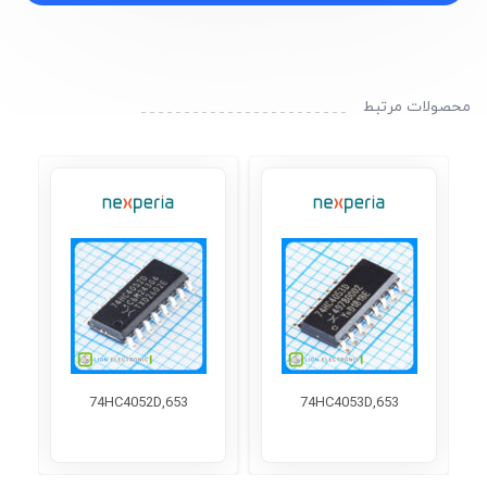
محصولات مرتبط
74HC4052D,653
74HC4053D,653