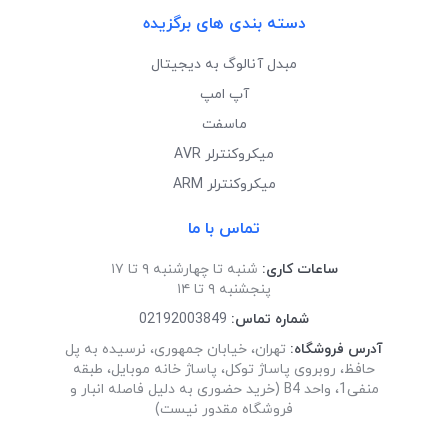
دسته بندی های برگزیده
مبدل آنالوگ به دیجیتال
آپ امپ
ماسفت
میکروکنترلر AVR
میکروکنترلر ARM
تماس با ما
ساعات کاری:
شنبه تا چهارشنبه ۹ تا ۱۷
پنجشنبه ۹ تا ۱۴
شماره تماس:
02192003849
آدرس فروشگاه:
تهران، خیابان جمهوری، نرسیده به پل
حافظ، روبروی پاساژ توکل، پاساژ خانه موبایل، طبقه
منفی1، واحد B4 (خرید حضوری به دلیل فاصله انبار و
فروشگاه مقدور نیست)