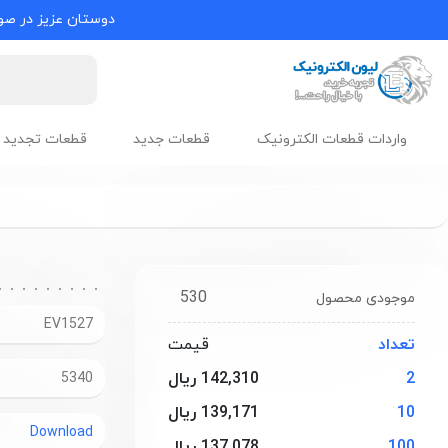
دوستان عزیز در صور
واردات قطعات الکترونیک
قطعات جدید
قطعات تجدید 
530
موجودی محصول
EV1527
تعداد
قیمت
2
142,310 ریال
5340
10
139,171 ریال
Download
100
137,078 ریال