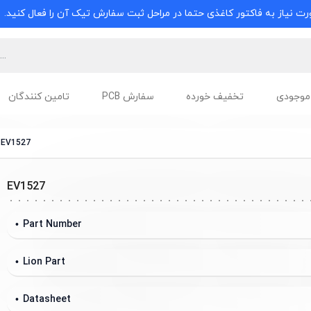
ت نیاز به فاکتور کاغذی حتما در مراحل ثبت سفارش تیک آن را فعال کنید.
موجودی
تخفیف خورده
سفارش PCB
تامین کنندگان
EV1527
EV1527
Part Number
Lion Part
Datasheet