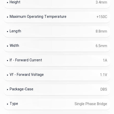
Height
3.4mm
Maximum Operating Temperature
+150C
Length
8.8mm
Width
6.5mm
If - Forward Current
1A
Vf - Forward Voltage
1.1V
Package-Case
DBS
Type
Single Phase Bridge