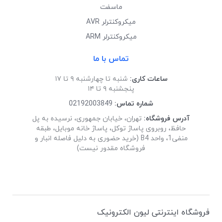
ماسفت
میکروکنترلر AVR
میکروکنترلر ARM
تماس با ما
ساعات کاری:
شنبه تا چهارشنبه ۹ تا ۱۷
پنجشنبه ۹ تا ۱۴
شماره تماس:
02192003849
آدرس فروشگاه:
تهران، خیابان جمهوری، نرسیده به پل
حافظ، روبروی پاساژ توکل، پاساژ خانه موبایل، طبقه
منفی1، واحد B4 (خرید حضوری به دلیل فاصله انبار و
فروشگاه مقدور نیست)
فروشگاه اینترنتی لیون الکترونیک