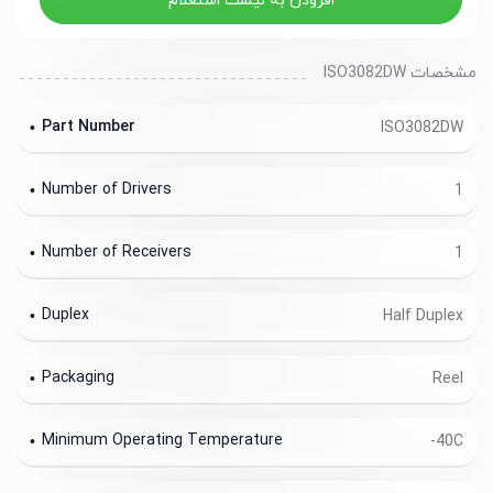
افزودن به لیست استعلام
مشخصات ISO3082DW
Part Number
ISO3082DW
Number of Drivers
1
Number of Receivers
1
Duplex
Half Duplex
Packaging
Reel
Minimum Operating Temperature
-40C