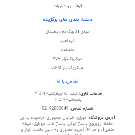
قوانین و مقررات
دسته بندی های برگزیده
مبدل آنالوگ به دیجیتال
آپ امپ
ماسفت
میکروکنترلر AVR
میکروکنترلر ARM
تماس با ما
ساعات کاری:
شنبه تا چهارشنبه ۹ تا ۱۷
پنجشنبه ۹ تا ۱۴
شماره تماس:
02192003849
آدرس فروشگاه:
تهران، خیابان جمهوری، نرسیده به پل
حافظ، روبروی پاساژ توکل، پاساژ خانه موبایل، طبقه
منفی1، واحد B4 (خرید حضوری به دلیل فاصله انبار و