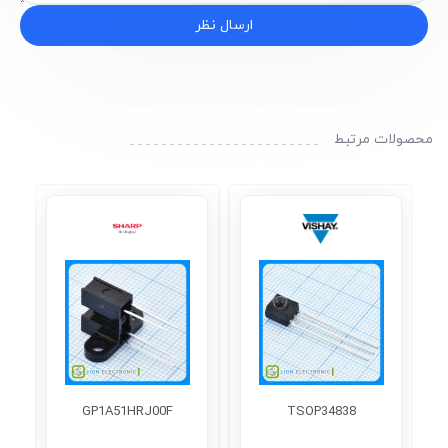
ارسال نظر
محصولات مرتبط
GP1A51HRJ00F
TSOP34838