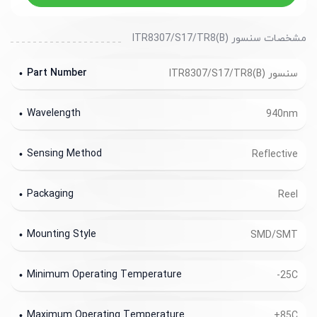
مشخصات سنسور ITR8307/S17/TR8(B)
Part Number
سنسور ITR8307/S17/TR8(B)
Wavelength
940nm
Sensing Method
Reflective
Packaging
Reel
Mounting Style
SMD/SMT
Minimum Operating Temperature
-25C
Maximum Operating Temperature
+85C