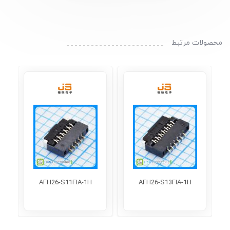
محصولات مرتبط
9
AFH26-S11FIA-1H
AFH26-S13FIA-1H