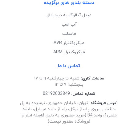
دسته بندی های برگزیده
مبدل آنالوگ به دیجیتال
آپ امپ
ماسفت
میکروکنترلر AVR
میکروکنترلر ARM
تماس با ما
ساعات کاری:
شنبه تا چهارشنبه ۹ تا ۱۷
پنجشنبه ۹ تا ۱۴
شماره تماس:
02192003849
آدرس فروشگاه:
تهران، خیابان جمهوری، نرسیده به پل
حافظ، روبروی پاساژ توکل، پاساژ خانه موبایل، طبقه
منفی1، واحد B4 (خرید حضوری به دلیل فاصله انبار و
فروشگاه مقدور نیست)