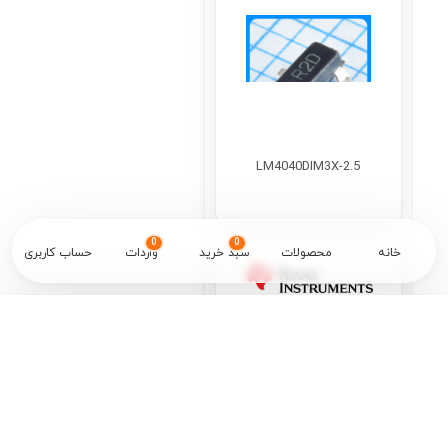
LM4040DIM3X-2.5
0
0
خانه
محصولات
سبد خرید
واردات
حساب کاربری
✕
Categories
Passive Component
Integrated Circuits - ICs