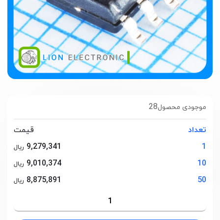
28
موجودی محصول
تعداد
قیمت
9,279,341
1
ریال
9,010,374
10
ریال
8,875,891
50
ریال