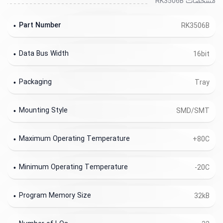
مشخصات RK3506B
Part Number
RK3506B
Data Bus Width
16bit
Packaging
Tray
Mounting Style
SMD/SMT
Maximum Operating Temperature
+80C
Minimum Operating Temperature
-20C
Program Memory Size
32kB