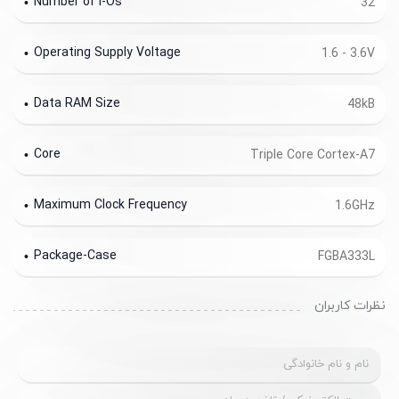
Number of I-Os
32
Operating Supply Voltage
1.6 - 3.6V
Data RAM Size
48kB
Core
Triple Core Cortex-A7
Maximum Clock Frequency
1.6GHz
Package-Case
FGBA333L
نظرات کاربران