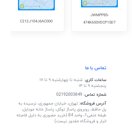
JWMPP85-
C212J104J6AC000
474K650VDCP15D7
تماس با ما
ساعات کاری:
شنبه تا چهارشنبه ۹ تا ۱۷
پنجشنبه ۹ تا ۱۴
شماره تماس:
02192003849
آدرس فروشگاه:
تهران، خیابان جمهوری، نرسیده به
پل حافظ، روبروی پاساژ توکل، پاساژ خانه موبایل،
طبقه منفی1، واحد B4 (خرید حضوری به دلیل فاصله
انبار و فروشگاه مقدور نیست)