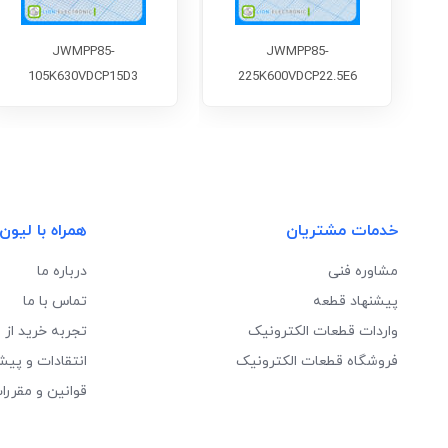
JWMPP85-
JWMPP85-
105K630VDCP15D3
225K600VDCP22.5E6
خدمات مشتریان
همراه با لیون
مشاوره فنی
درباره ما
پیشنهاد قطعه
تماس با ما
واردات قطعات الکترونیک
تجربه خرید از 
فروشگاه قطعات الکترونیک
انتقادات و پیش
قوانین و مقررا