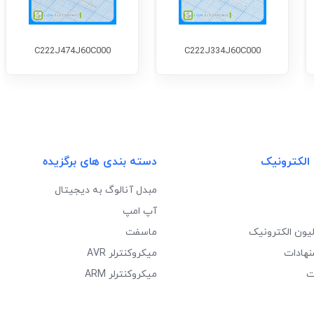
C222J474J60C000
C222J334J60C000
 الکترونیک
دسته بندی های برگزیده
مبدل آنالوگ به دیجیتال
آپ امپ
لیون الکترونیک
ماسفت
نهادات
میکروکنترلر AVR
ت
میکروکنترلر ARM