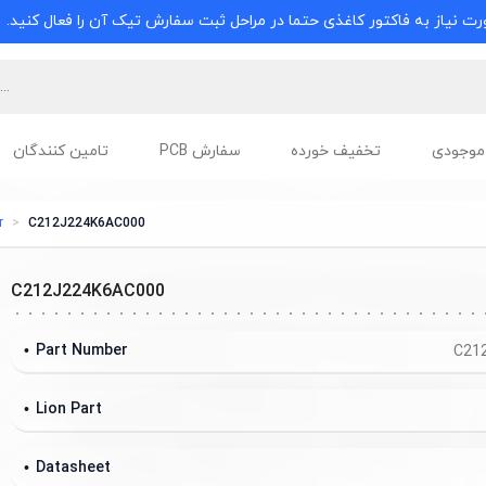
ت نیاز به فاکتور کاغذی حتما در مراحل ثبت سفارش تیک آن را فعال کنید.
موجودی
تخفیف خورده
سفارش PCB
تامین کنندگان
r
C212J224K6AC000
C212J224K6AC000
Part Number
C21
Lion Part
Datasheet