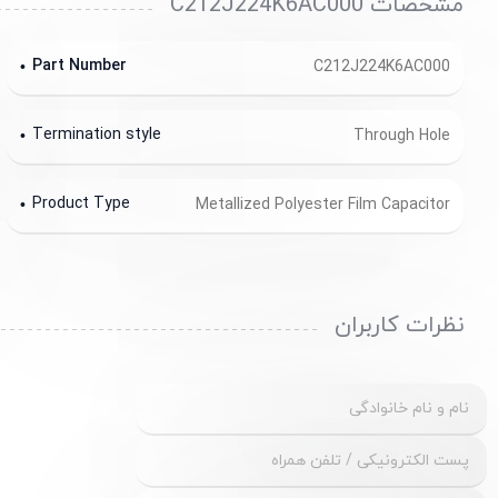
مشخصات C212J224K6AC000
Part Number
C212J224K6AC000
Termination style
Through Hole
Product Type
Metallized Polyester Film Capacitor
نظرات کاربران