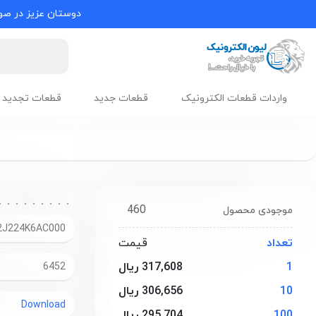
دوستان عزیز در صور
واردات قطعات الکترونیک
قطعات جدید
قطعات تجدید 
460
موجودی محصول
2J224K6AC000
تعداد
قیمت
1
317,608 ریال
6452
10
306,656 ریال
Download
100
295,704 ریال