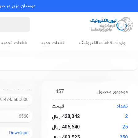
دوستان عزیز در صور
واردات قطعات الکترونیک
قطعات جدید
قطعات تجدید 
457
موجودی محصول
2J474J60C000
تعداد
قیمت
2
428,042 ریال
6560
25
406,640 ریال
Download
250
400,525 ریال