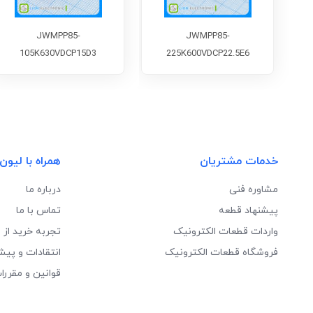
JWMPP85-
JWMPP85-
105K630VDCP15D3
225K600VDCP22.5E6
خدمات مشتریان
همراه با لیون
مشاوره فنی
درباره ما
پیشنهاد قطعه
تماس با ما
واردات قطعات الکترونیک
تجربه خرید از 
فروشگاه قطعات الکترونیک
انتقادات و پیش
قوانین و مقررا