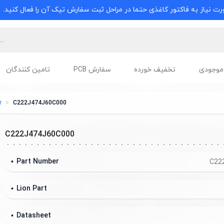
ت نیاز به فاکتور کاغذی حتما در مراحل ثبت سفارش تیک آن را فعال کنید.
موجودی
تخفیف خورده
سفارش PCB
تامین کنندگان
r
C222J474J60C000
C222J474J60C000
Part Number
C22
Lion Part
Datasheet