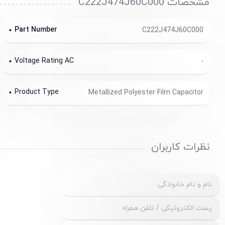
مشخصات C222J474J60C000
Part Number
C222J474J60C000
Voltage Rating AC
-
Product Type
Metallized Polyester Film Capacitor
نظرات کاربران