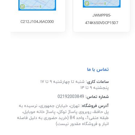
JWMPP85-
C212J104J6AC000
474K650VDCP15D7
تماس با ما
ساعات کاری:
شنبه تا چهارشنبه ۹ تا ۱۷
پنجشنبه ۹ تا ۱۴
شماره تماس:
02192003849
آدرس فروشگاه:
تهران، خیابان جمهوری، نرسیده به
پل حافظ، روبروی پاساژ توکل، پاساژ خانه موبایل،
طبقه منفی1، واحد B4 (خرید حضوری به دلیل فاصله
انبار و فروشگاه مقدور نیست)