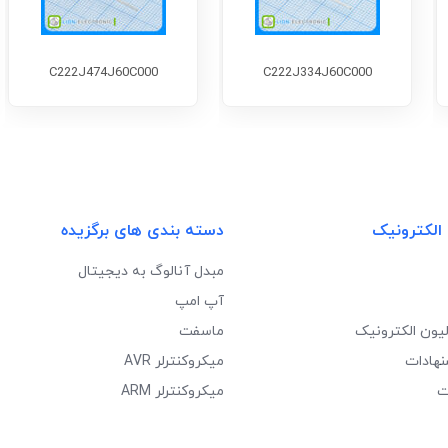
C222J474J60C000
C222J334J60C000
 الکترونیک
دسته بندی های برگزیده
مبدل آنالوگ به دیجیتال
آپ امپ
لیون الکترونیک
ماسفت
نهادات
میکروکنترلر AVR
ت
میکروکنترلر ARM