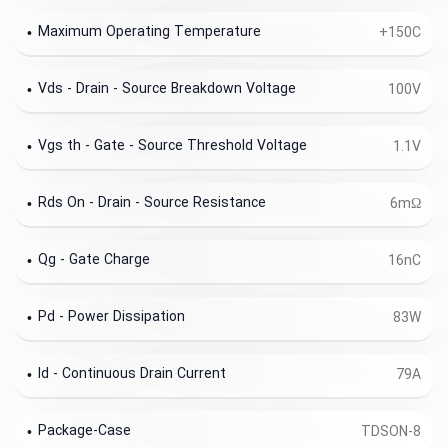
Maximum Operating Temperature
+150C
Vds - Drain - Source Breakdown Voltage
100V
Vgs th - Gate - Source Threshold Voltage
1.1V
Rds On - Drain - Source Resistance
6mΩ
Qg - Gate Charge
16nC
Pd - Power Dissipation
83W
Id - Continuous Drain Current
79A
Package-Case
TDSON-8