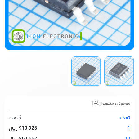
149
موجودی محصول
تعداد
قیمت
1
910,925 ریال