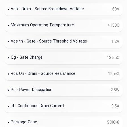
Vds - Drain - Source Breakdown Voltage
60V
Maximum Operating Temperature
+150C
Vgs th - Gate - Source Threshold Voltage
1.2V
Qg - Gate Charge
13.5nC
Rds On - Drain - Source Resistance
12mΩ
Pd - Power Dissipation
2.5W
Id - Continuous Drain Current
9.5A
Package-Case
SOIC-8