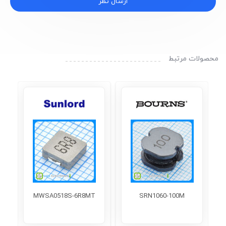
ارسال نظر
محصولات مرتبط
MWSA0518S-6R8MT
SRN1060-100M