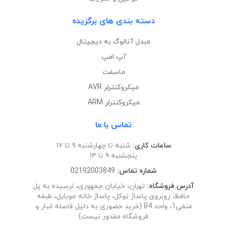
دسته بندی های برگزیده
مبدل آنالوگ به دیجیتال
آپ امپ
ماسفت
میکروکنترلر AVR
میکروکنترلر ARM
تماس با ما
ساعات کاری:
شنبه تا چهارشنبه ۹ تا ۱۷
پنجشنبه ۹ تا ۱۴
شماره تماس:
02192003849
آدرس فروشگاه:
تهران، خیابان جمهوری، نرسیده به پل
حافظ، روبروی پاساژ توکل، پاساژ خانه موبایل، طبقه
منفی1، واحد B4 (خرید حضوری به دلیل فاصله انبار و
فروشگاه مقدور نیست)