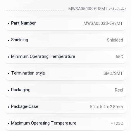
مشخصات MWSA0503S-6R8MT
Part Number
MWSA0503S-6R8MT
Shielding
Shielded
Minimum Operating Temperature
-55C
Termination style
SMD/SMT
Packaging
Reel
Package-Case
5.2 x 5.4 x 2.8mm
Maximum Operating Temperature
+125C