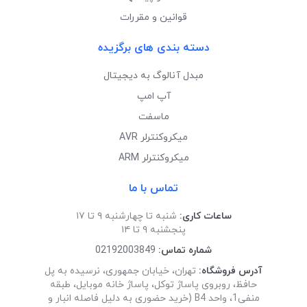
قوانین و مقررات
دسته بندی های برگزیده
مبدل آنالوگ به دیجیتال
آپ امپ
ماسفت
میکروکنترلر AVR
میکروکنترلر ARM
تماس با ما
ساعات کاری:
شنبه تا چهارشنبه ۹ تا ۱۷
پنجشنبه ۹ تا ۱۴
شماره تماس:
02192003849
آدرس فروشگاه:
تهران، خیابان جمهوری، نرسیده به پل
حافظ، روبروی پاساژ توکل، پاساژ خانه موبایل، طبقه
منفی1، واحد B4 (خرید حضوری به دلیل فاصله انبار و