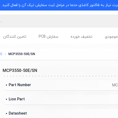
ت نیاز به فاکتور کاغذی حتما در مراحل ثبت سفارش تیک آن را فعال کنید.
موجودی
تخفیف خورده
سفارش PCB
تامین کنندگان
DC
MCP3550-50E/SN
MCP3550-50E/SN
Part Number
MC
Lion Part
Datasheet