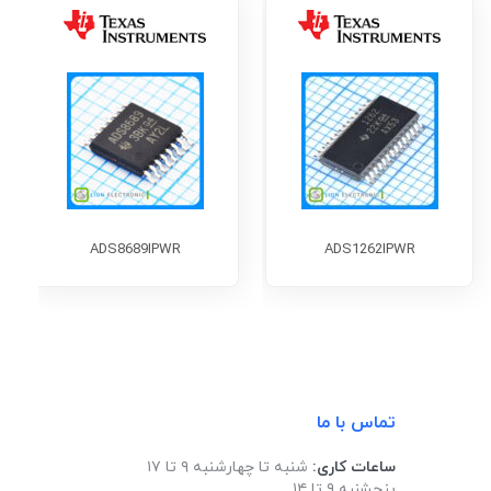
ADS8689IPWR
ADS1262IPWR
تماس با ما
ساعات کاری:
شنبه تا چهارشنبه ۹ تا ۱۷
پنجشنبه ۹ تا ۱۴