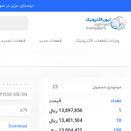
دوستان عزیز در صور
واردات قطعات الکترونیک
قطعات جدید
قطعات تجدید 
25
موجودی محصول
P3550-50E/SN
تعداد
قیمت
1
13,897,856 ریال
679
10
13,401,504 ریال
Download
100
13,004,422 ریال