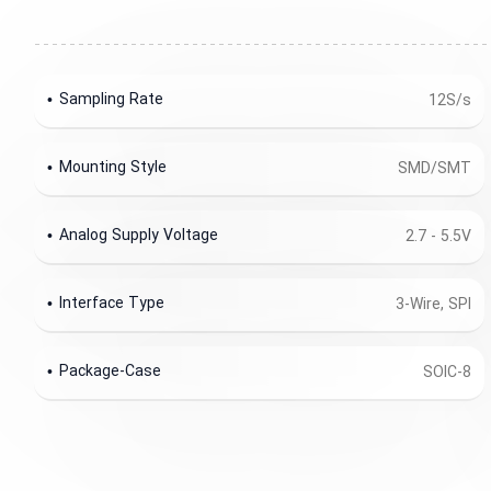
Sampling Rate
12S/s
Mounting Style
SMD/SMT
Analog Supply Voltage
2.7 - 5.5V
Interface Type
3-Wire, SPI
Package-Case
SOIC-8