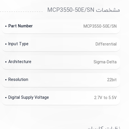
مشخصات MCP3550-50E/SN
Part Number
MCP3550-50E/SN
Input Type
Differential
Architecture
Sigma-Delta
Resolution
22bit
Digital Supply Voltage
2.7V to 5.5V