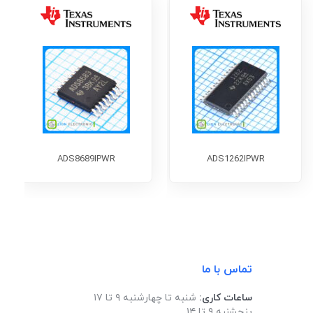
ADS8689IPWR
ADS1262IPWR
تماس با ما
ساعات کاری:
شنبه تا چهارشنبه ۹ تا ۱۷
پنجشنبه ۹ تا ۱۴