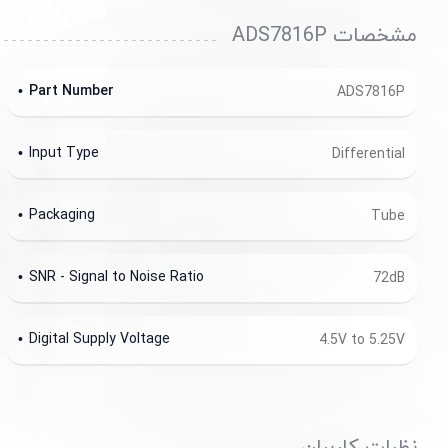
مشخصات ADS7816P
Part Number
ADS7816P
Input Type
Differential
Packaging
Tube
SNR - Signal to Noise Ratio
72dB
Digital Supply Voltage
4.5V to 5.25V