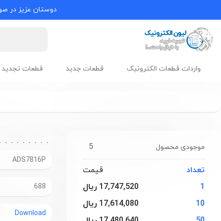
دوستان عزیز در صور
واردات قطعات الکترونیک
قطعات جدید
قطعات تجدید 
5
موجودی محصول
ADS7816P
تعداد
قیمت
1
17,747,520 ریال
688
10
17,614,080 ریال
Download
50
17,480,640 ریال