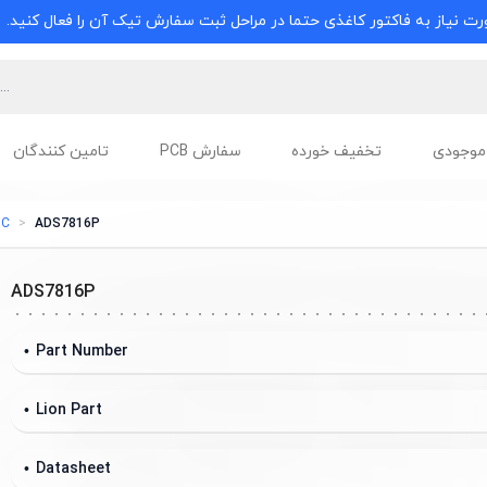
ت نیاز به فاکتور کاغذی حتما در مراحل ثبت سفارش تیک آن را فعال کنید.
موجودی
تخفیف خورده
سفارش PCB
تامین کنندگان
DC
ADS7816P
ADS7816P
Part Number
Lion Part
Datasheet