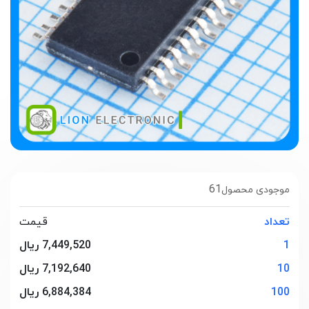
61
موجودی محصول
تعداد
قیمت
1
7,449,520 ریال
10
7,192,640 ریال
100
6,884,384 ریال