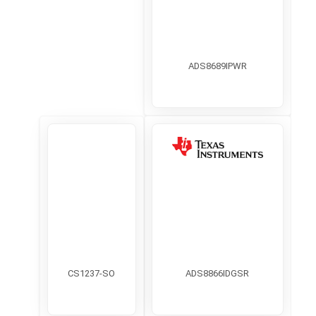
ADS8689IPWR
CS1237-SO
ADS8866IDGSR