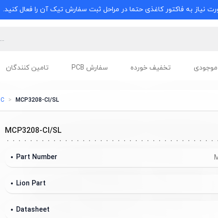
ت نیاز به فاکتور کاغذی حتما در مراحل ثبت سفارش تیک آن را فعال کنید.
موجودی
تخفیف خورده
سفارش PCB
تامین کنندگان
DC
MCP3208-CI/SL
MCP3208-CI/SL
Part Number
M
Lion Part
Datasheet