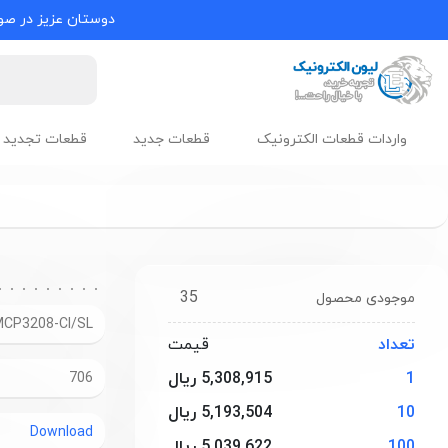
دوستان عزیز در صور
واردات قطعات الکترونیک
قطعات جدید
قطعات تجدید 
35
موجودی محصول
CP3208-CI/SL
تعداد
قیمت
1
5,308,915 ریال
706
10
5,193,504 ریال
Download
100
5,039,622 ریال