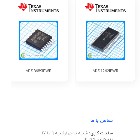
ADS8689IPWR
ADS1262IPWR
تماس با ما
ساعات کاری:
شنبه تا چهارشنبه ۹ تا ۱۷
پنجشنبه ۹ تا ۱۴