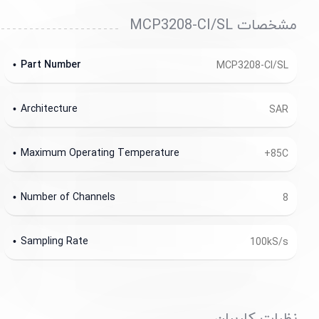
مشخصات MCP3208-CI/SL
Part Number
MCP3208-CI/SL
Architecture
SAR
Maximum Operating Temperature
+85C
Number of Channels
8
Sampling Rate
100kS/s