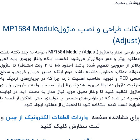
شش دهید
.
ات طراحی و نصب ماژول
MP1584 Module
(Adjus
طراحی مدار با ماژول
MP1584 Module (Adjust)
، توجه به چند نکته باعث
کرد بهتر و عمر طولانی‌تر می‌شود. نخست اینکه ولتاژ ورودی باید کمی
اتر از خروجی تنظیم شده باشد (حدود
۵
٫
۱
تا
۲
ولت اختلاف) تا ماژول
اند عملکرد مطلوب داشته باشد
.
دوم اینکه مسیر جریان خروجی، سطح
ی
PCB
و تهویه مناسب اهمیت دارد، چرا که در جریان
های نزدیک به
یت ماژول دما بالا می‌رود. همچنین قبل از نصب، با ولتمتر خروجی را روی
ول تنظیم کنید تا ولتاژ دقیق مورد نیاز مدار به دست آید. در نهایت
یه می‌شود که در طراحی‌های حساس یا تولیدی، حتی‌الامکان از قطعه با
یط تست شده استفاده شود تا اطمینان از عملکرد ایجاد شود
.
ای مشاهده صفحه
واردات قطعات الکترونیک از چین
و
ثبت سفارش کلیک کنید