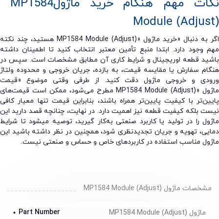
ات مهم هنگام خرید ماژول
MP1584
Module (Adjus
 به دنبال «خرید ماژول
MP1584 Module (Adjust)»
هستید، چند نکته
 وجود دارد. ابتدا منبع تأمین معتبر انتخاب کنید تا اطمینان داشته
ید قطعه اوریجینال و شرایط کاری آن مطابق مشخصات است. سپس در
ام سفارش یا مقایسه قیمت، به بازده، جریان خروجی و محدوده ولتاژ
ودی و خروجی ماژول دقت کنید. از طرفی وقتی موضوع «قیمت
ول
MP1584 Module (Adjust)»
مطرح می‌شود، ممکن است قیمت‌های
ین‌تر با کیفیت پایین‌تر همراه باشند، بنابراین قیمت تنها معیار کافی
ت بلکه کیفیت قطعه نیز اهمیت دارد. در نهایت، چنانچه قصد دارید این
ول را در تولید یا کاربرد صنعتی به‌کار گیرید، توصیه میشود تا شرایط
یی، تهویه و جریان تجدیدنظری شود، همچنین در نظر داشته باشید این
ول مناسب استفاده در کاربردهای خاص و حساس و صنعتی نیست.
مشخصات ماژول MP1584 Module (Adjust)
Part Number
ماژول MP1584 Module (Adjust)