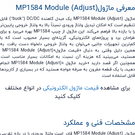
رفی ماژول
MP1584 Module (Adjust)
ول
MP1584 Module (Adjust)
یک مبدل کاهنده
(“buck”) DC/DC
قابل
یم است که امکان تبدیل ولتاژ ورودی نسبتاً بالا به ولتاژ خروجی پایین‌تر
با بازده بالا فراهم می‌کند. این ماژول از چیپ
MP1584
بهره می‌برد و برای
حان برد و پروژه‌های الکترونیکی، گزینه‌ای بسیار محبوب است که با
ترین تجهیزات جانبی می‌توان به ولتاژ خروجی دلخواه دست یافت. به
ین دلیل وقتی به دنبال «قیمت ماژول
MP1584 Module (Adjust)»
ید، می‌بینید که هزینه آن نسبت به امکانات بسیار مناسب است.
نین اگر قصد دارید «خرید ماژول
MP1584 Module (Adjust)»
انجام
د، با یک قطعه مقرون به صرفه مواجه هستید که در بسیاری از کاربردها
ل استفاده است
.
برای مشاهده
قیمت ماژول الکترونیکی
در انواع مختلف
کلیک کنید
خصات فنی و عملکرد
ول
MP1584 Module (Adjust)
قادر است ولتاژ ورودی را در بازه تقریبی