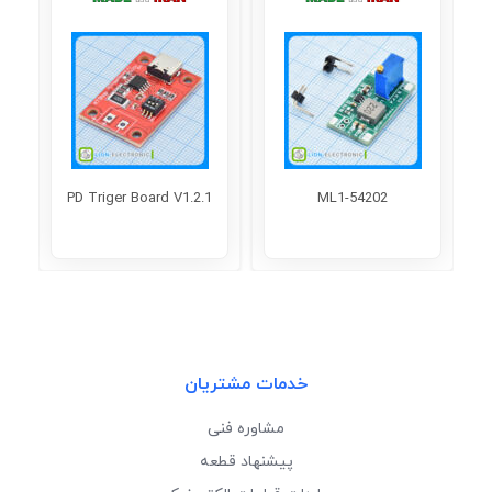
r
PD Triger Board V1.2.1
ML1-54202
خدمات مشتریان
مشاوره فنی
پیشنهاد قطعه