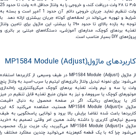
تا
۲۸
ولت دریافت کند، و خروجی را به ولتاژ حداقل
۸
٫
۰
ولت تا حدود
25
 تنظیم نماید.
جریان خروجی دائم آن حدود
1
آمپر است و بسته به
یط و تهویه می‌تواند در لحظه‌های کوتاه جریان بیشتری ارائه دهد.
با
ه به بازده بالا‌ای تا حدود
۹۰
٪
یا بیشتر، این ماژول برای تامین ولتاژ
یه بردهای کوچک، مدارهای آموزشی، دستگاه‌های مبتنی بر باتری و
ژه‌های
DIY
بسیار مناسب است.
ربردهای ماژول
MP1584 Module (Adjust)
ماژول
MP1584 Module (Adjust)
در طیف وسیعی از کاربردها استفاده
شود: برای نمونه تبدیل ولتاژ باتری‌های لیتیم یا سرب-اسید به ولتاژ پنج
 یا سه و نیم ولت، تغذیه بردهای کوچک میکروکنترلری، راه‌اندازی
ورهای کوچک یا سرووها، و نیز به عنوان منبع تغذیه قابل تنظیم در میز
ر یا پروژه‌های رباتیک. اگر در صفحه محصول به دنبال «قیمت
ول
MP1584 Module (Adjust)»
هستید، مشاهده می‌کنید که این
بردها باعث شده تقاضا برایش بالا برود و توانایی پاسخگویی به طیف
ع نیازهای کاربری را داشته باشد. همین امر وقتی تصمیم به «خرید
ول
MP1584 Module (Adjust)»
می‌گیرید، یک مزیت بزرگ محسوب
شود چرا که با یک قطعه کم‌هزینه می‌توانید چندین عملکرد مختلف را