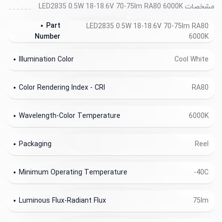
مشخصات LED2835 0.5W 18-18.6V 70-75lm RA80 6000K
Part
LED2835 0.5W 18-18.6V 70-75lm RA80
6000K
Number
Illumination Color
Cool White
Color Rendering Index - CRI
RA80
Wavelength-Color Temperature
6000K
Packaging
Reel
Minimum Operating Temperature
-40C
Luminous Flux-Radiant Flux
75lm