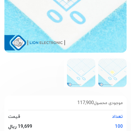
117,900
موجودی محصول
تعداد
قیمت
100
19,699 ریال