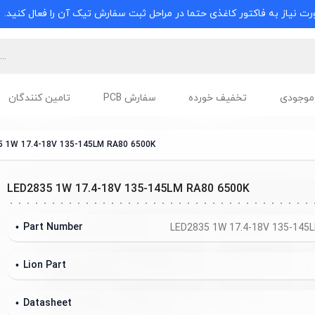
ت نیاز به فاکتور کاغذی حتما در مراحل ثبت سفارش تیک آن را فعال کنید.
موجودی
تخفیف خورده
سفارش PCB
تامین کنندگان
5 1W 17.4-18V 135-145LM RA80 6500K
LED2835 1W 17.4-18V 135-145LM RA80 6500K
Part Number
LED2835 1W 17.4-18V 135-145
Lion Part
Datasheet