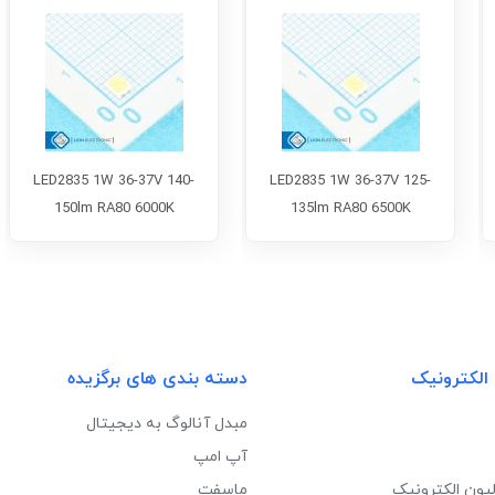
LED2835 1W 36-37V 140-
LED2835 1W 36-37V 125-
150lm RA80 6000K
135lm RA80 6500K
 الکترونیک
دسته بندی های برگزیده
مبدل آنالوگ به دیجیتال
آپ امپ
لیون الکترونیک
ماسفت