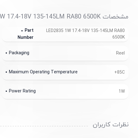
مشخصات LED2835 1W 17.4-18V 135-145LM RA80 6500K
Part
LED2835 1W 17.4-18V 135-145LM RA80
6500K
Number
Packaging
Reel
Maximum Operating Temperature
+85C
Power Rating
1W
نظرات کاربران