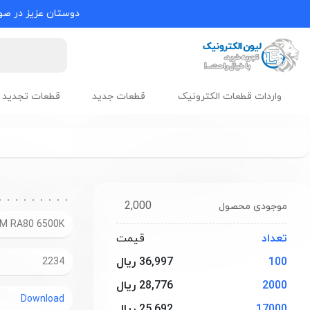
دوستان عزیز در صور
واردات قطعات الکترونیک
قطعات جدید
قطعات تجدید 
2,000
موجودی محصول
LM RA80 6500K
تعداد
قیمت
100
36,997 ریال
2234
2000
28,776 ریال
Download
17000
25,692 ریال