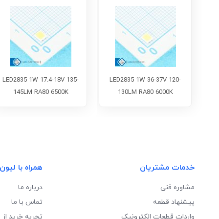
LED2835 1W 17.4-18V 135-
LED2835 1W 36-37V 120-
145LM RA80 6500K
130LM RA80 6000K
خدمات مشتریان
همراه با لیون
مشاوره فنی
درباره ما
پیشنهاد قطعه
تماس با ما
واردات قطعات الکترونیک
تجربه خرید از 