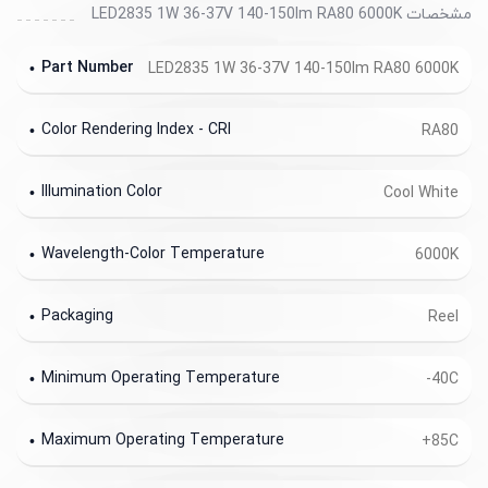
مشخصات LED2835 1W 36-37V 140-150lm RA80 6000K
Part Number
LED2835 1W 36-37V 140-150lm RA80 6000K
Color Rendering Index - CRI
RA80
Illumination Color
Cool White
Wavelength-Color Temperature
6000K
Packaging
Reel
Minimum Operating Temperature
-40C
Maximum Operating Temperature
+85C