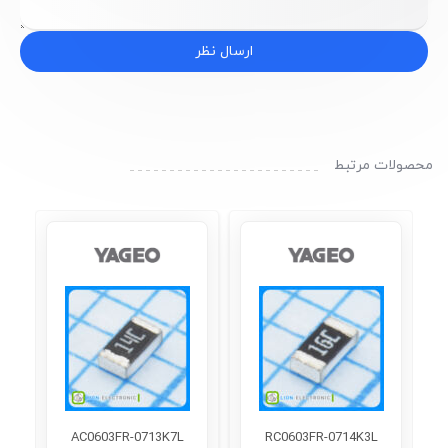
ارسال نظر
محصولات مرتبط
AC0603FR-0713K7L
RC0603FR-0714K3L