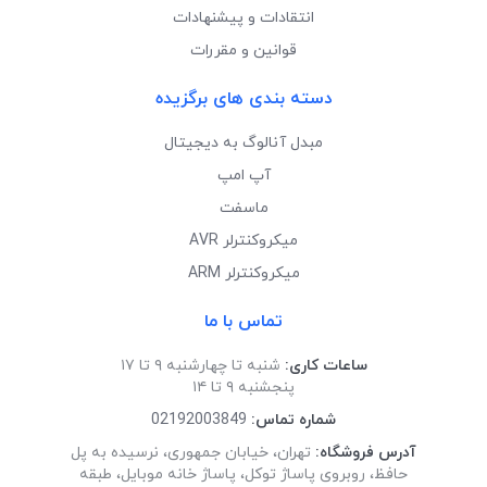
انتقادات و پیشنهادات
قوانین و مقررات
دسته بندی های برگزیده
مبدل آنالوگ به دیجیتال
آپ امپ
ماسفت
میکروکنترلر AVR
میکروکنترلر ARM
تماس با ما
ساعات کاری:
شنبه تا چهارشنبه ۹ تا ۱۷
پنجشنبه ۹ تا ۱۴
شماره تماس:
02192003849
آدرس فروشگاه:
تهران، خیابان جمهوری، نرسیده به پل
حافظ، روبروی پاساژ توکل، پاساژ خانه موبایل، طبقه