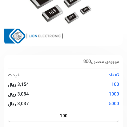
800
موجودی محصول
تعداد
قیمت
100
3,154 ریال
1000
3,084 ریال
5000
3,037 ریال