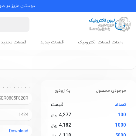
دوستان عزیز در صور
واردات قطعات الکترونیک
قطعات جدید
قطعات تجدید 
به زودی
موجودی محصول
SER0805F820R
تعداد
قیمت
4,277
100
1424
ریال
4,182
1000
ریال
Download
4,118
5000