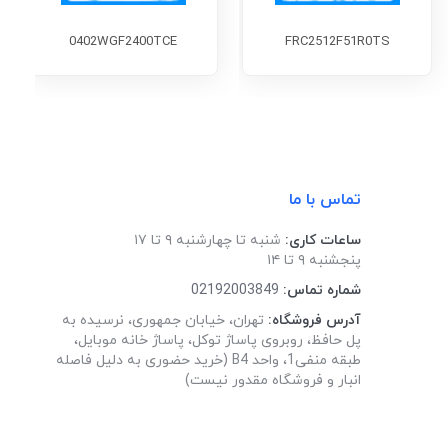
0402WGF2400TCE
FRC2512F51R0TS
تماس با ما
ساعات کاری:
شنبه تا چهارشنبه ۹ تا ۱۷
پنجشنبه ۹ تا ۱۴
شماره تماس:
02192003849
آدرس فروشگاه:
تهران، خیابان جمهوری، نرسیده به
پل حافظ، روبروی پاساژ توکل، پاساژ خانه موبایل،
طبقه منفی1، واحد B4 (خرید حضوری به دلیل فاصله
انبار و فروشگاه مقدور نیست)