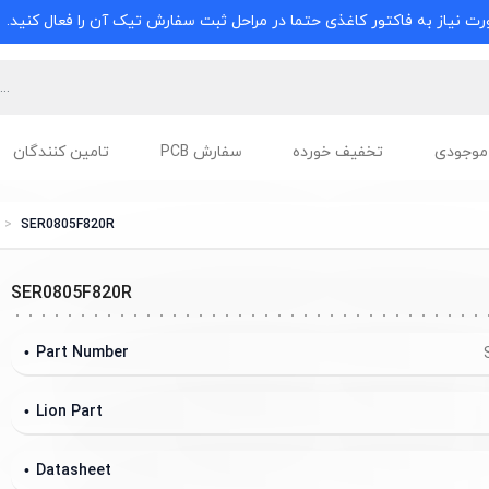
ت نیاز به فاکتور کاغذی حتما در مراحل ثبت سفارش تیک آن را فعال کنید.
موجودی
تخفیف خورده
سفارش PCB
تامین کنندگان
SER0805F820R
SER0805F820R
Part Number
Lion Part
Datasheet