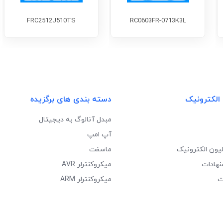
FRC2512J510TS
RC0603FR-0713K3L
 الکترونیک
دسته بندی های برگزیده
مبدل آنالوگ به دیجیتال
آپ امپ
لیون الکترونیک
ماسفت
نهادات
میکروکنترلر AVR
ت
میکروکنترلر ARM