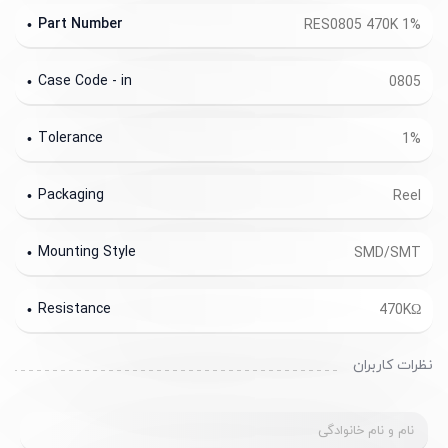
Part Number
RES0805 470K 1%
Case Code - in
0805
Tolerance
1%
Packaging
Reel
Mounting Style
SMD/SMT
Resistance
470KΩ
نظرات کاربران