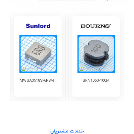
MWSA0518S-6R8MT
SRN1060-100M
خدمات مشتریان