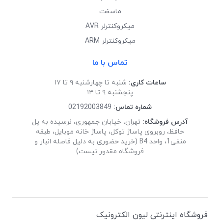
ماسفت
میکروکنترلر AVR
میکروکنترلر ARM
تماس با ما
ساعات کاری:
شنبه تا چهارشنبه ۹ تا ۱۷
پنجشنبه ۹ تا ۱۴
شماره تماس:
02192003849
آدرس فروشگاه:
تهران، خیابان جمهوری، نرسیده به پل
حافظ، روبروی پاساژ توکل، پاساژ خانه موبایل، طبقه
منفی1، واحد B4 (خرید حضوری به دلیل فاصله انبار و
فروشگاه مقدور نیست)
فروشگاه اینترنتی لیون الکترونیک