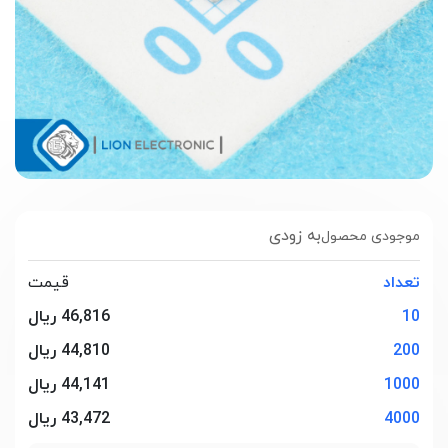
به زودی
موجودی محصول
تعداد
قیمت
10
46,816 ریال
200
44,810 ریال
1000
44,141 ریال
4000
43,472 ریال