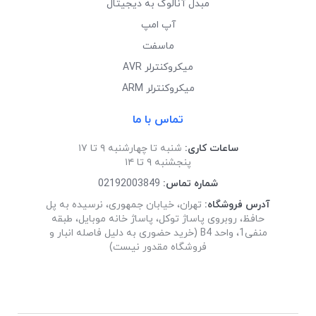
مبدل آنالوگ به دیجیتال
آپ امپ
ماسفت
میکروکنترلر AVR
میکروکنترلر ARM
تماس با ما
ساعات کاری:
شنبه تا چهارشنبه ۹ تا ۱۷
پنجشنبه ۹ تا ۱۴
شماره تماس:
02192003849
آدرس فروشگاه:
تهران، خیابان جمهوری، نرسیده به پل
حافظ، روبروی پاساژ توکل، پاساژ خانه موبایل، طبقه
منفی1، واحد B4 (خرید حضوری به دلیل فاصله انبار و
فروشگاه مقدور نیست)