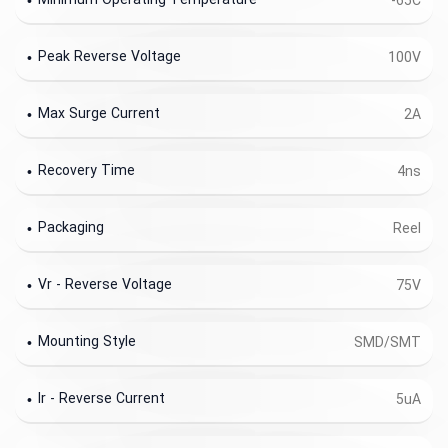
Minimum Operating Temperature
-65C
Peak Reverse Voltage
100V
Max Surge Current
2A
Recovery Time
4ns
Packaging
Reel
Vr - Reverse Voltage
75V
Mounting Style
SMD/SMT
Ir - Reverse Current
5uA