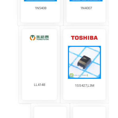
1N5408
1N4007
LL4148
1SS427,L3M