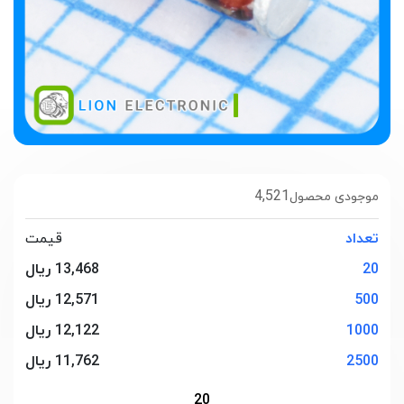
4,521
موجودی محصول
تعداد
قیمت
20
13,468 ریال
500
12,571 ریال
1000
12,122 ریال
2500
11,762 ریال