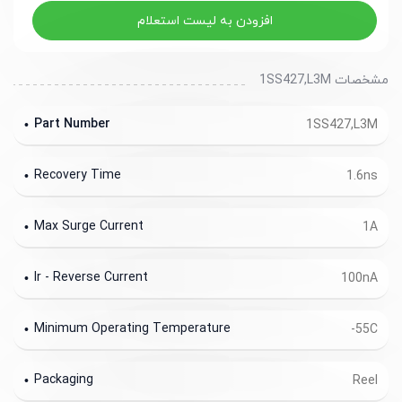
افزودن به لیست استعلام
مشخصات 1SS427,L3M
Part Number
1SS427,L3M
Recovery Time
1.6ns
Max Surge Current
1A
Ir - Reverse Current
100nA
Minimum Operating Temperature
-55C
Packaging
Reel