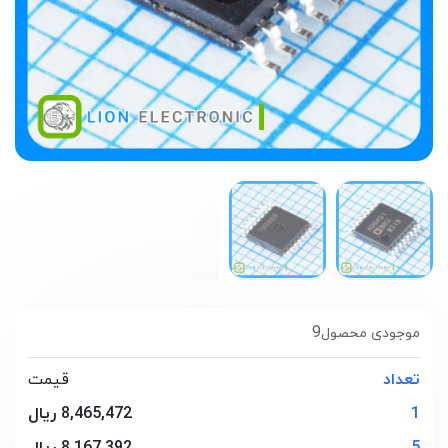
9
موجودی محصول
تعداد
قیمت
1
8,465,472 ریال