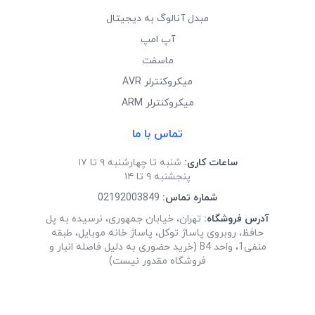
مبدل آنالوگ به دیجیتال
آپ امپ
ماسفت
میکروکنترلر AVR
میکروکنترلر ARM
تماس با ما
ساعات کاری:
شنبه تا چهارشنبه ۹ تا ۱۷
پنجشنبه ۹ تا ۱۴
شماره تماس:
02192003849
آدرس فروشگاه:
تهران، خیابان جمهوری، نرسیده به پل
حافظ، روبروی پاساژ توکل، پاساژ خانه موبایل، طبقه
منفی1، واحد B4 (خرید حضوری به دلیل فاصله انبار و
فروشگاه مقدور نیست)