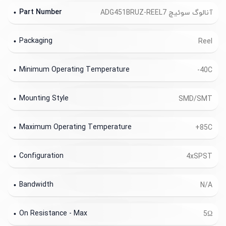
Part Number
آنالوگ سوئیچ ADG451BRUZ-REEL7
Packaging
Reel
Minimum Operating Temperature
-40C
Mounting Style
SMD/SMT
Maximum Operating Temperature
+85C
Configuration
4xSPST
Bandwidth
N/A
On Resistance - Max
5Ω