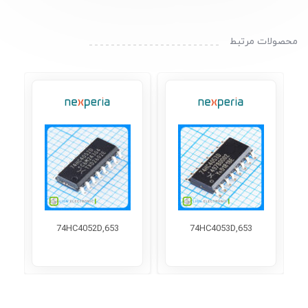
محصولات مرتبط
74HC4052D,653
74HC4053D,653