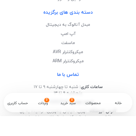
دسته بندی های برگزیده
مبدل آنالوگ به دیجیتال
آپ امپ
ماسفت
میکروکنترلر AVR
میکروکنترلر ARM
تماس با ما
ساعات کاری:
شنبه تا چهارشنبه ۹ تا ۱۷
پنجشنبه ۹ تا ۱۴
0
0
شماره تماس:
02192003849
خانه
محصولات
سبد خرید
واردات
حساب کاربری
آدرس فروشگاه:
تهران، خیابان جمهوری، نرسیده به پل
حافظ، روبروی پاساژ توکل، پاساژ خانه موبایل، طبقه
✕
منفی1، واحد B4 (خرید حضوری به دلیل فاصله انبار و
Categories
فروشگاه مقدور نیست)