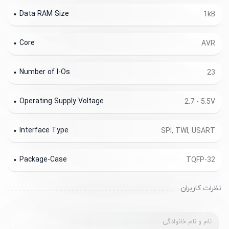
Data RAM Size
1kB
Core
AVR
Number of I-Os
23
Operating Supply Voltage
2.7 - 5.5V
Interface Type
SPI, TWI, USART
Package-Case
TQFP-32
نظرات کاربران