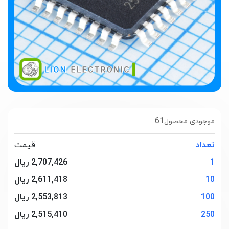
61
موجودی محصول
تعداد
قیمت
1
2,707,426 ریال
10
2,611,418 ریال
100
2,553,813 ریال
250
2,515,410 ریال