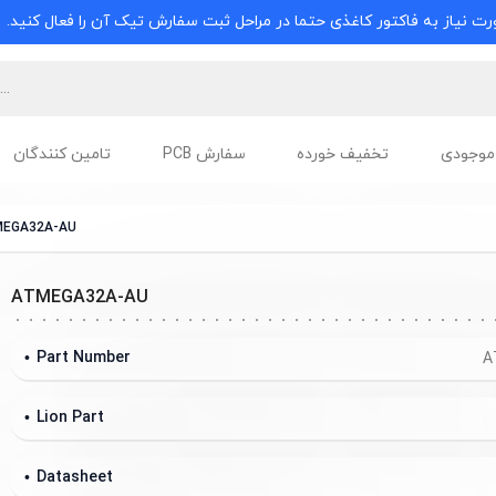
ت نیاز به فاکتور کاغذی حتما در مراحل ثبت سفارش تیک آن را فعال کنید.
موجودی
تخفیف خورده
سفارش PCB
تامین کنندگان
EGA32A-AU
ATMEGA32A-AU
Part Number
A
Lion Part
Datasheet