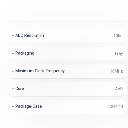
ADC Resolution
10bit
Packaging
Tray
Maximum Clock Frequency
16MHz
Core
AVR
Package-Case
TQFP-44