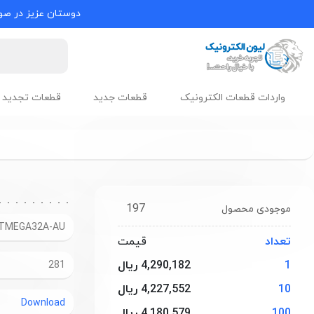
دوستان عزیز در صور
واردات قطعات الکترونیک
قطعات جدید
قطعات تجدید 
197
موجودی محصول
TMEGA32A-AU
تعداد
قیمت
1
4,290,182 ریال
281
10
4,227,552 ریال
Download
100
4,180,579 ریال