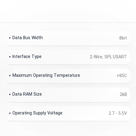
Data Bus Width
8bit
Interface Type
2-Wire, SPI, USART
Maximum Operating Temperature
+85C
Data RAM Size
2kB
Operating Supply Voltage
2.7 - 5.5V