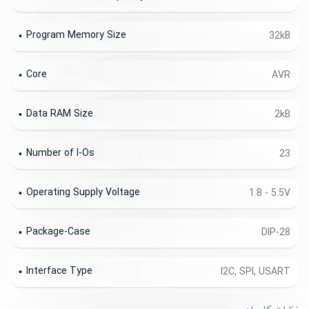
Program Memory Size
32kB
Core
AVR
Data RAM Size
2kB
Number of I-Os
23
Operating Supply Voltage
1.8 - 5.5V
Package-Case
DIP-28
Interface Type
I2C, SPI, USART