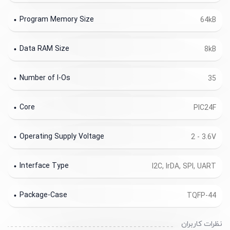
Program Memory Size
64kB
Data RAM Size
8kB
Number of I-Os
35
Core
PIC24F
Operating Supply Voltage
2 - 3.6V
Interface Type
I2C, IrDA, SPI, UART
Package-Case
TQFP-44
نظرات کاربران