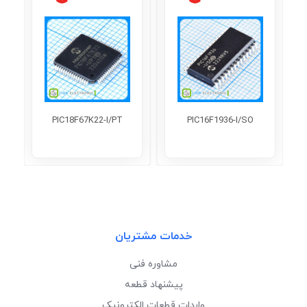
PIC18F67K22-I/PT
PIC16F1936-I/SO
خدمات مشتریان
مشاوره فنی
پیشنهاد قطعه
واردات قطعات الکترونیک