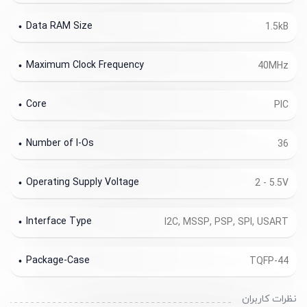
Data RAM Size
1.5kB
Maximum Clock Frequency
40MHz
Core
PIC
Number of I-Os
36
Operating Supply Voltage
2 - 5.5V
Interface Type
I2C, MSSP, PSP, SPI, USART
Package-Case
TQFP-44
نظرات کاربران