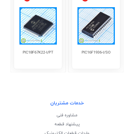
PIC18F67K22-I/PT
PIC16F1936-I/SO
خدمات مشتریان
مشاوره فنی
پیشنهاد قطعه
واردات قطعات الکترونیک