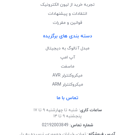
تجربه خرید از لیون الکترونیک
انتقادات و پیشنهادات
قوانین و مقررات
دسته بندی های برگزیده
مبدل آنالوگ به دیجیتال
آپ امپ
ماسفت
میکروکنترلر AVR
میکروکنترلر ARM
تماس با ما
ساعات کاری:
شنبه تا چهارشنبه ۹ تا ۱۷
پنجشنبه ۹ تا ۱۴
شماره تماس:
02192003849
آدرس فروشگاه:
تهران، خیابان جمهوری، نرسیده به پل