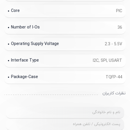
Core
PIC
Number of I-Os
36
Operating Supply Voltage
2.3 - 5.5V
Interface Type
I2C, SPI, USART
Package-Case
TQFP-44
نظرات کاربران