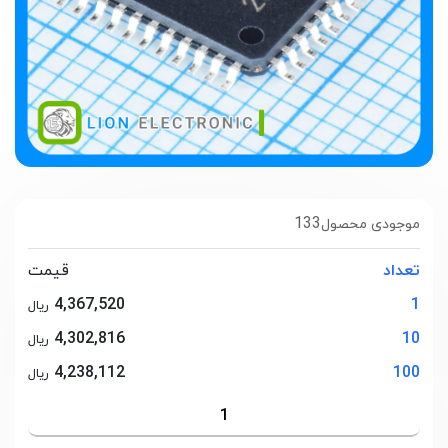
133
موجودی محصول
تعداد
قیمت
4,367,520
1
ریال
4,302,816
10
ریال
4,238,112
100
ریال