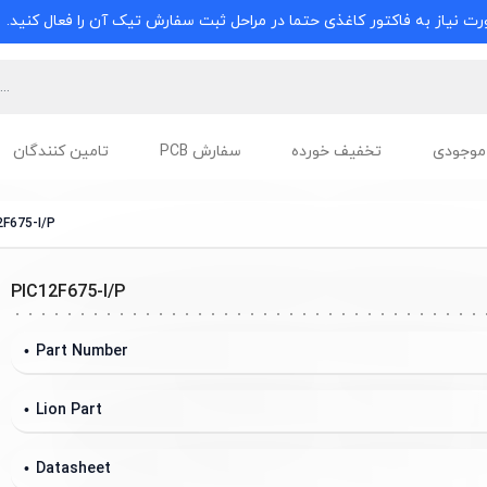
ت نیاز به فاکتور کاغذی حتما در مراحل ثبت سفارش تیک آن را فعال کنید.
موجودی
تخفیف خورده
سفارش PCB
تامین کنندگان
2F675-I/P
PIC12F675-I/P
Part Number
Lion Part
Datasheet