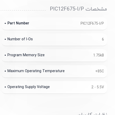
مشخصات PIC12F675-I/P
Part Number
PIC12F675-I/P
Number of I-Os
6
Program Memory Size
1.75kB
Maximum Operating Temperature
+85C
Operating Supply Voltage
2 - 5.5V