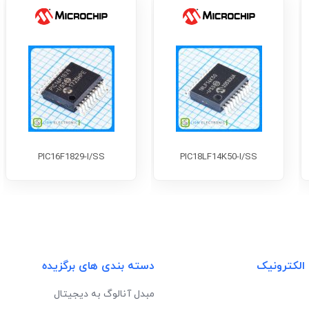
PIC16F1829-I/SS
PIC18LF14K50-I/SS
 الکترونیک
دسته بندی های برگزیده
مبدل آنالوگ به دیجیتال