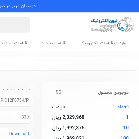
دوستان عزیز در صور
واردات قطعات الکترونیک
قطعات جدید
قطعات تجدید 
90
موجودی محصول
PIC12F675-I/P
تعداد
قیمت
1
2,029,968 ریال
339
10
1,992,376 ریال
Download
100
1,969,821 ریال