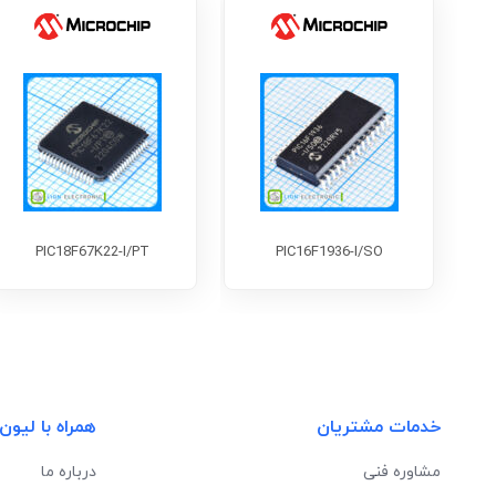
PIC18F67K22-I/PT
PIC16F1936-I/SO
خدمات مشتریان
همراه با لیون
مشاوره فنی
درباره ما