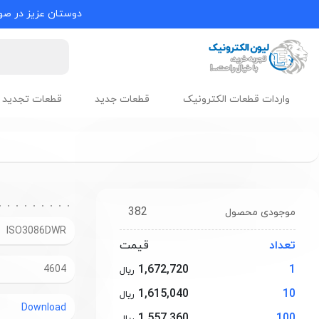
دوستان عزیز در صور
واردات قطعات الکترونیک
قطعات جدید
قطعات تجدید 
382
موجودی محصول
ISO3086DWR
تعداد
قیمت
1,672,720
1
4604
ریال
1,615,040
10
ریال
Download
1,557,360
100