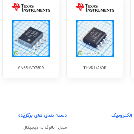
SN65HVD75DR
THVD1426DR
 الکترونیک
دسته بندی های برگزیده
مبدل آنالوگ به دیجیتال