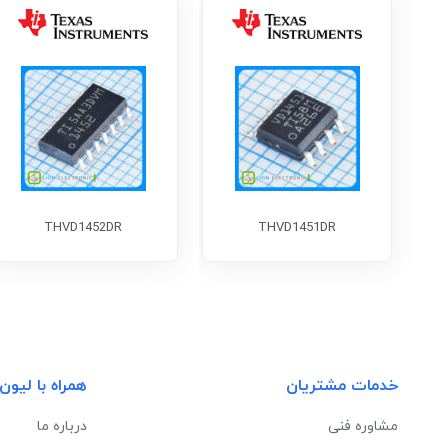
THVD1452DR
THVD1451DR
خدمات مشتریان
همراه با لیون
مشاوره فنی
درباره ما