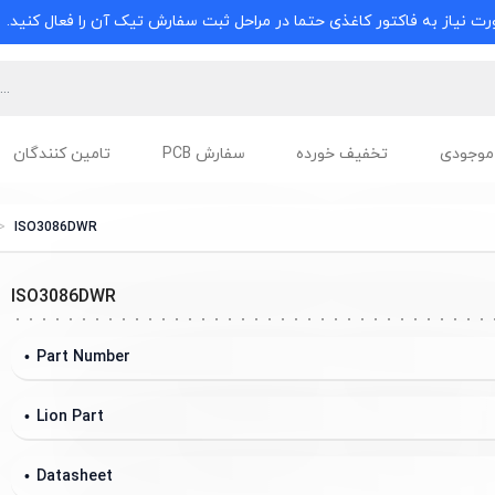
ت نیاز به فاکتور کاغذی حتما در مراحل ثبت سفارش تیک آن را فعال کنید.
موجودی
تخفیف خورده
سفارش PCB
تامین کنندگان
ISO3086DWR
ISO3086DWR
Part Number
Lion Part
Datasheet