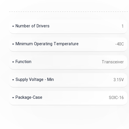
Number of Drivers
1
Minimum Operating Temperature
-40C
Function
Transceiver
Supply Voltage - Min
3.15V
Package-Case
SOIC-16