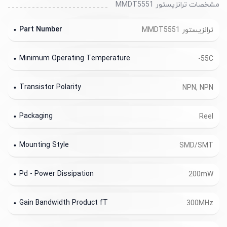
مشخصات ترانزیستور MMDT5551
Part Number
ترانزیستور MMDT5551
Minimum Operating Temperature
-55C
Transistor Polarity
NPN, NPN
Packaging
Reel
Mounting Style
SMD/SMT
Pd - Power Dissipation
200mW
Gain Bandwidth Product fT
300MHz