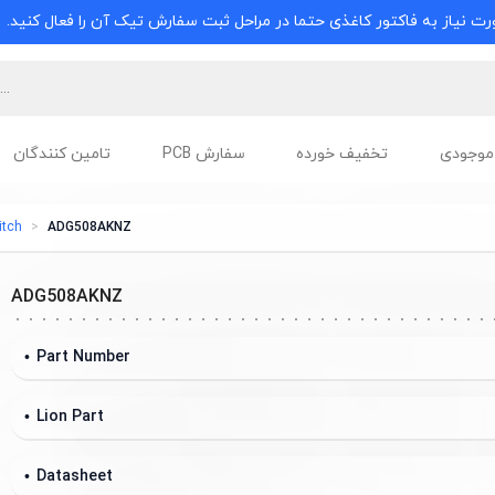
ت نیاز به فاکتور کاغذی حتما در مراحل ثبت سفارش تیک آن را فعال کنید.
موجودی
تخفیف خورده
سفارش PCB
تامین کنندگان
itch
ADG508AKNZ
ADG508AKNZ
Part Number
Lion Part
Datasheet