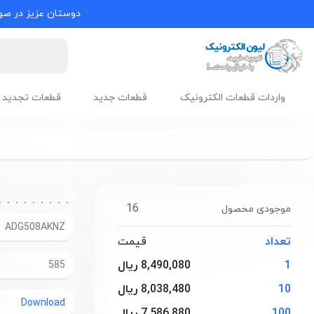
دوستان عزیز در صور
واردات قطعات الکترونیک
قطعات جدید
قطعات تجدید 
16
موجودی محصول
ADG508AKNZ
تعداد
قیمت
1
8,490,080 ریال
585
10
8,038,480 ریال
Download
100
7,586,880 ریال