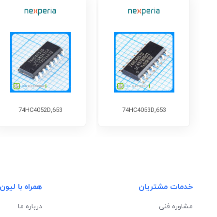
74HC4052D,653
74HC4053D,653
خدمات مشتریان
همراه با لیون
مشاوره فنی
درباره ما