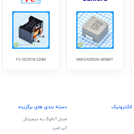
FC-SE2918-220M
MWSA0503S-6R8MT
 الکترونیک
دسته بندی های برگزیده
مبدل آنالوگ به دیجیتال
آپ امپ