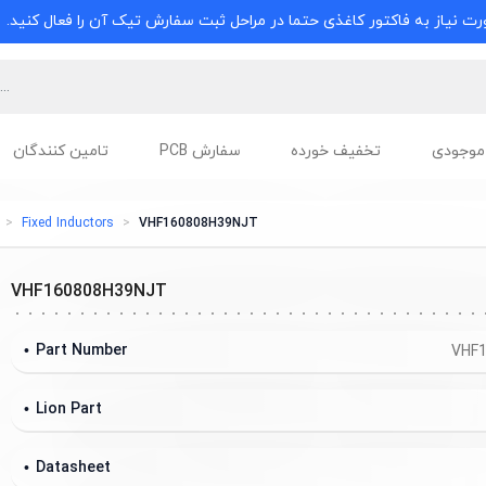
ت نیاز به فاکتور کاغذی حتما در مراحل ثبت سفارش تیک آن را فعال کنید.
موجودی
تخفیف خورده
سفارش PCB
تامین کنندگان
Fixed Inductors
VHF160808H39NJT
VHF160808H39NJT
Part Number
VHF
Lion Part
Datasheet