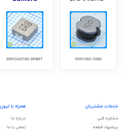
MWSA0518S-6R8MT
SRN1060-100M
خدمات مشتریان
همراه با لیون
مشاوره فنی
درباره ما
پیشنهاد قطعه
تماس با ما