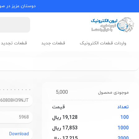
دوستان عزیز در صور
واردات قطعات الکترونیک
قطعات جدید
قطعات تجدید 
5,000
موجودی محصول
160808H39NJT
تعداد
قیمت
100
19,128 ریال
5968
1000
17,853 ریال
Download
2000
17,215 ریال