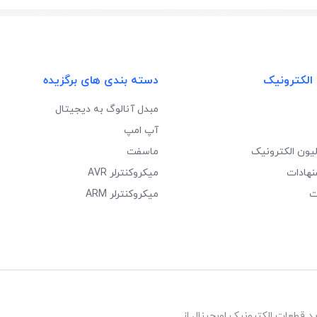
 الکترونیک
دسته بندی های برگزیده
مبدل آنالوگ به دیجیتال
آپ امپ
لیون الکترونیک
ماسفت
نهادات
میکروکنترلر AVR
ت
میکروکنترلر ARM
د قطعات الکترونیک اورجینال از