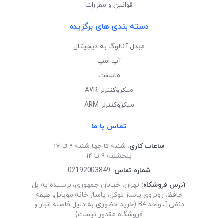
قوانین و مقررات
دسته بندی های برگزیده
مبدل آنالوگ به دیجیتال
آپ امپ
ماسفت
میکروکنترلر AVR
میکروکنترلر ARM
تماس با ما
ساعات کاری:
شنبه تا چهارشنبه ۹ تا ۱۷
پنجشنبه ۹ تا ۱۴
شماره تماس:
02192003849
آدرس فروشگاه:
تهران، خیابان جمهوری، نرسیده به پل
حافظ، روبروی پاساژ توکل، پاساژ خانه موبایل، طبقه
منفی1، واحد B4 (خرید حضوری به دلیل فاصله انبار و
فروشگاه مقدور نیست)