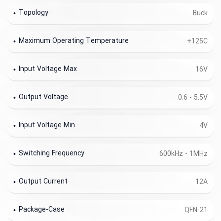
Topology
Buck
Maximum Operating Temperature
+125C
Input Voltage Max
16V
Output Voltage
0.6 - 5.5V
Input Voltage Min
4V
Switching Frequency
600kHz - 1MHz
Output Current
12A
Package-Case
QFN-21