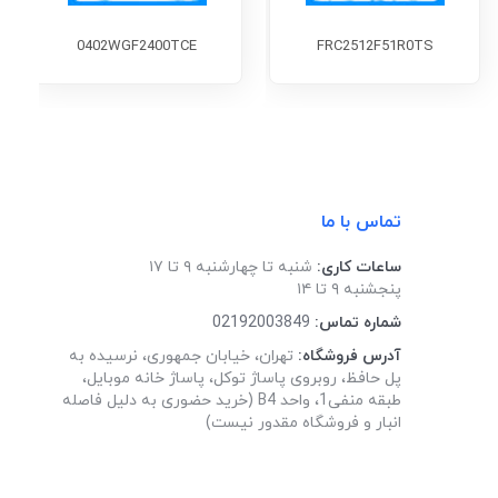
0402WGF2400TCE
FRC2512F51R0TS
تماس با ما
ساعات کاری:
شنبه تا چهارشنبه ۹ تا ۱۷
پنجشنبه ۹ تا ۱۴
شماره تماس:
02192003849
آدرس فروشگاه:
تهران، خیابان جمهوری، نرسیده به
پل حافظ، روبروی پاساژ توکل، پاساژ خانه موبایل،
طبقه منفی1، واحد B4 (خرید حضوری به دلیل فاصله
انبار و فروشگاه مقدور نیست)