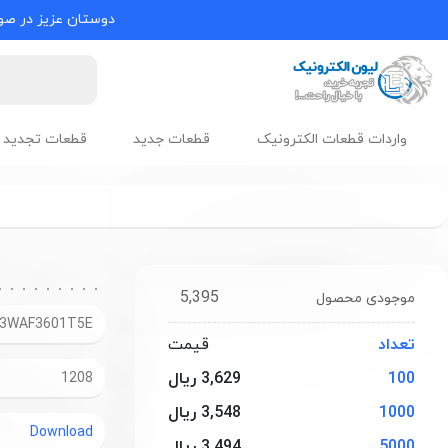
دوستان عزیز در صور
واردات قطعات الکترونیک
قطعات جدید
قطعات تجدید 
5,395
موجودی محصول
3WAF3601T5E
تعداد
قیمت
100
3,629 ریال
1208
1000
3,548 ریال
Download
5000
3,494 ریال