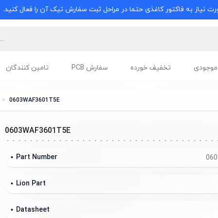
ت نیاز به فاکتور کاغذی حتما در مراحل ثبت سفارش تیک آن را فعال کنید.
موجودی
تخفیف خورده
سفارش PCB
تامین کنندگان
0603WAF3601T5E
0603WAF3601T5E
Part Number
060
Lion Part
Datasheet