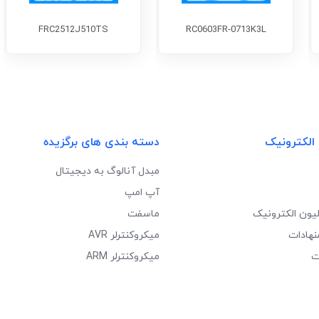
FRC2512J510TS
RC0603FR-0713K3L
 الکترونیک
دسته بندی های برگزیده
مبدل آنالوگ به دیجیتال
آپ امپ
لیون الکترونیک
ماسفت
نهادات
میکروکنترلر AVR
ت
میکروکنترلر ARM