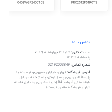
0402WGF2400TCE
FRC2512F51R0TS
تماس با ما
ساعات کاری:
شنبه تا چهارشنبه ۹ تا ۱۷
پنجشنبه ۹ تا ۱۴
شماره تماس:
02192003849
آدرس فروشگاه:
تهران، خیابان جمهوری، نرسیده به
پل حافظ، روبروی پاساژ توکل، پاساژ خانه موبایل،
طبقه منفی1، واحد B4 (خرید حضوری به دلیل فاصله
انبار و فروشگاه مقدور نیست)