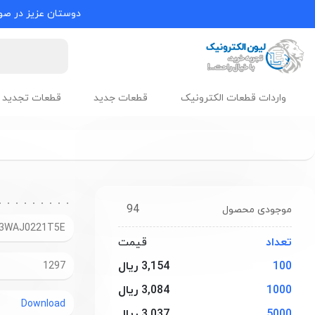
دوستان عزیز در صور
واردات قطعات الکترونیک
قطعات جدید
قطعات تجدید 
94
موجودی محصول
3WAJ0221T5E
تعداد
قیمت
100
3,154 ریال
1297
1000
3,084 ریال
Download
5000
3,037 ریال