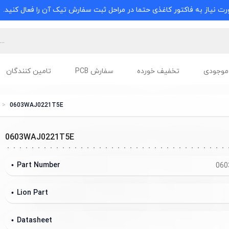
ت نیاز به فاکتور کاغذی حتما در مراحل ثبت سفارش تیک آن را فعال کنید.
موجودی
تخفیف خورده
سفارش PCB
تامین کنندگان
0603WAJ0221T5E
0603WAJ0221T5E
Part Number
060
Lion Part
Datasheet