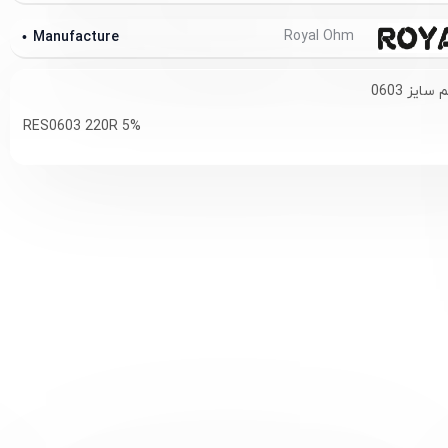
Royal Ohm
Manufacture
RES0603 220R 5%