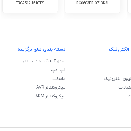
FRC2512J510TS
RC0603FR-0713K3L
 الکترونیک
دسته بندی های برگزیده
مبدل آنالوگ به دیجیتال
آپ امپ
لیون الکترونیک
ماسفت
نهادات
میکروکنترلر AVR
ت
میکروکنترلر ARM